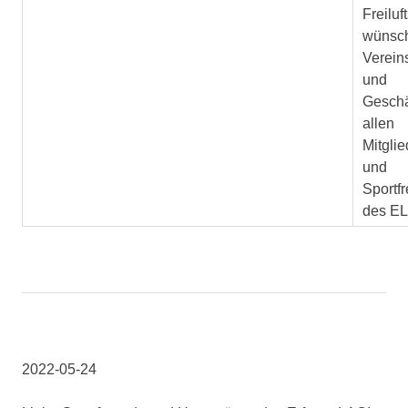
Freiluf
wünsc
Verein
und
Geschä
allen
Mitglie
und
Sportf
des E
2022-05-24