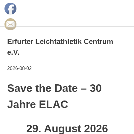
Zum
Inhalt
MENÜ
springen
Erfurter
LAC
Erfurter Leichtathletik Centrum
e.V.
e.V.
2026-08-02
Save the Date – 30
Jahre ELAC
29. August 2026