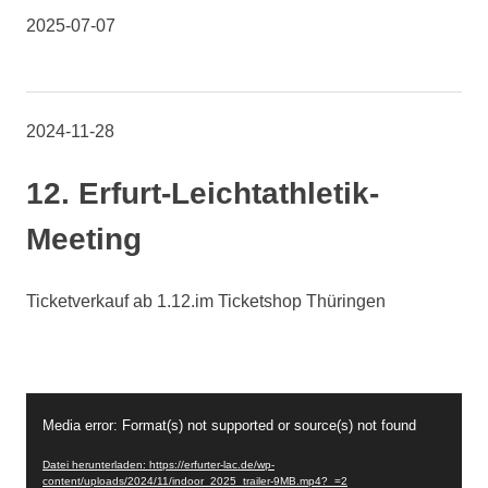
2025-07-07
2024-11-28
12. Erfurt-Leichtathletik-
Meeting
Ticketverkauf ab 1.12.im Ticketshop Thüringen
Video-
Media error: Format(s) not supported or source(s) not found
Player
Datei herunterladen: https://erfurter-lac.de/wp-
content/uploads/2024/11/indoor_2025_trailer-9MB.mp4?_=2