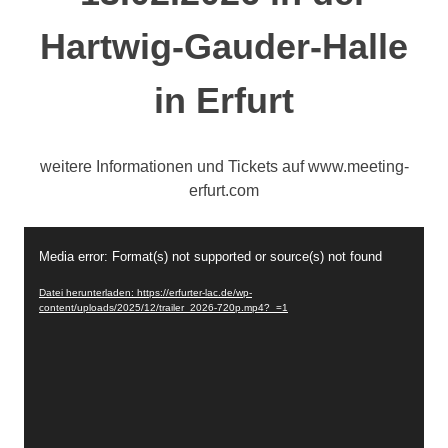
Hartwig-Gauder-Halle
in Erfurt
weitere Informationen und Tickets auf www.meeting-
erfurt.com
Video-
Media error: Format(s) not supported or source(s) not found
Player
Datei herunterladen: https://erfurter-lac.de/wp-
content/uploads/2025/12/trailer_2026-720p.mp4?_=1