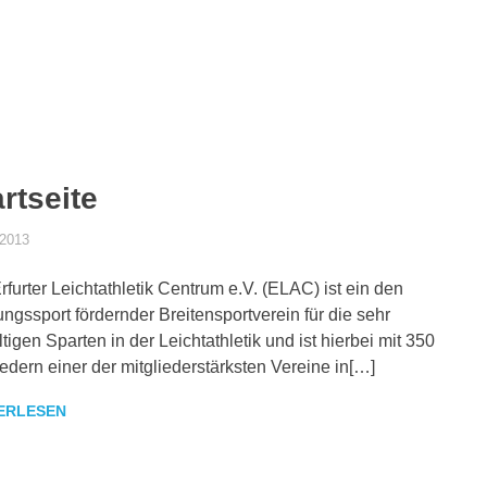
rtseite
.2013
ELACEV
UNCATEGORISED
rfurter Leichtathletik Centrum e.V. (ELAC) ist ein den
ungssport fördernder Breitensportverein für die sehr
ältigen Sparten in der Leichtathletik und ist hierbei mit 350
iedern einer der mitgliederstärksten Vereine in[…]
ERLESEN