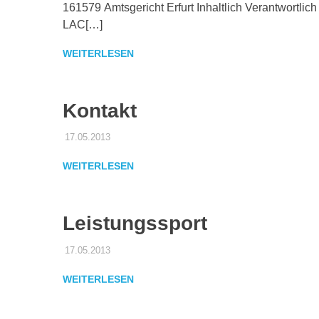
161579 Amtsgericht Erfurt Inhaltlich Verantwortlich 
LAC[…]
WEITERLESEN
Kontakt
17.05.2013
ELACEV
UNCATEGORISED
WEITERLESEN
Leistungssport
17.05.2013
ELACEV
UNCATEGORISED
WEITERLESEN