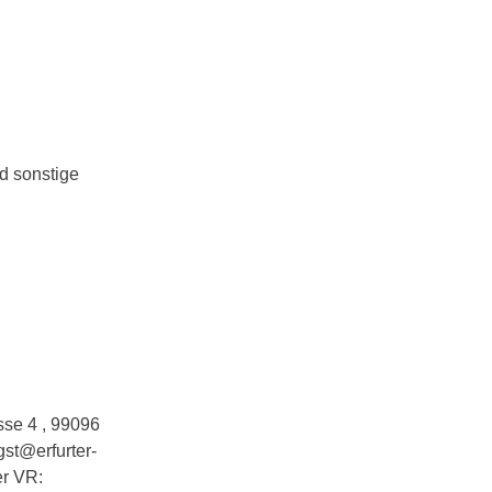
d sonstige
sse 4 , 99096
gst@erfurter-
er VR: