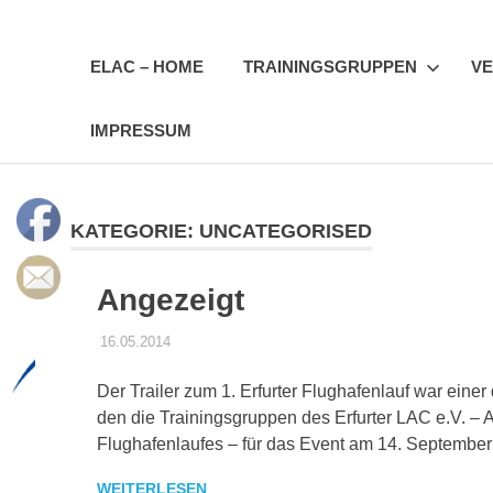
Zum
Erfurter
Inhalt
springen
ELAC – HOME
TRAININGSGRUPPEN
VE
LAC
IMPRESSUM
e.V.
KATEGORIE:
UNCATEGORISED
Angezeigt
16.05.2014
ELACEV
UNCATEGORISED
Der Trailer zum 1. Erfurter Flughafenlauf war einer 
den die Trainingsgruppen des Erfurter LAC e.V. – A
Flughafenlaufes – für das Event am 14. September
WEITERLESEN