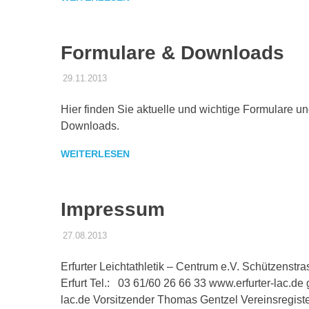
Formulare & Downloads
29.11.2013
ELACEV
UNCATEGORISED
Hier finden Sie aktuelle und wichtige Formulare un
Downloads.
WEITERLESEN
Impressum
27.08.2013
ELACEV
UNCATEGORISED
Erfurter Leichtathletik – Centrum e.V. Schützenstra
Erfurt Tel.: 03 61/60 26 66 33 www.erfurter-lac.de 
lac.de Vorsitzender Thomas Gentzel Vereinsregist