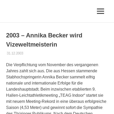
Zum
Inhalt
MENÜ
springen
Erfurter
LAC
2003 – Annika Becker wird
e.V.
Vizeweltmeisterin
31.12.2003
ELACEV
CHRONIK
Die Verpflichtung vom November des vergangenen
Jahres zahlt sich aus. Die aus Hessen stammende
Stabhochspringerin Annika Becker sammelt eifrig
nationale und internationale Erfolge für die
Landeshauptstadt. Beim inzwischen etablierten 9.
Hallen-Leichtathletikmeeting „TEAG Indoor“ startet sie
mit neuem Meeting-Rekord in eine überaus erfolgreiche
Saison (4,53 Meter) und gewinnt sofort die Sympathie
des Thüringer Publikums. Nach dem Deutschen