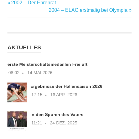
Vorheriger
2002 – Der Ehrenrat
Beitragsnavigation
Beitrag:
Nächster
2004 – ELAC erstmalig bei Olympia
Beitrag:
AKTUELLES
erste Meisterschaftsmedaillen Freiluft
08:02
14 MAI 2026
Ergebnisse der Hallensaison 2026
17:15
16 APR. 2026
In den Spuren des Vaters
11:21
24 DEZ. 2025