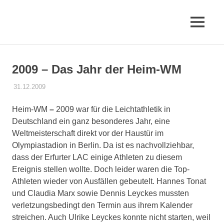
Zum
Inhalt
MENÜ
springen
Erfurter
LAC
2009 – Das Jahr der Heim-WM
e.V.
31.12.2009
ELACEV
CHRONIK
Heim-WM
–
2009 war für die Leichtathletik in
Deutschland ein ganz besonderes Jahr, eine
Weltmeisterschaft direkt vor der Haustür im
Olympiastadion in Berlin. Da ist es nachvollziehbar,
dass der Erfurter LAC einige Athleten zu diesem
Ereignis stellen wollte. Doch leider waren die Top-
Athleten wieder von Ausfällen gebeutelt. Hannes Tonat
und Claudia Marx sowie Dennis Leyckes mussten
verletzungsbedingt den Termin aus ihrem Kalender
streichen. Auch Ulrike Leyckes konnte nicht starten, weil