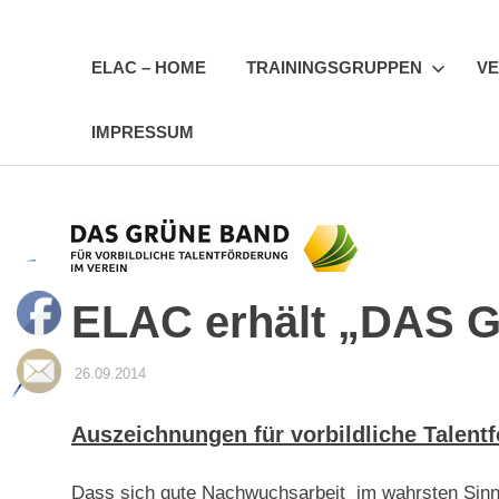
Zum
Erfurter
Inhalt
springen
ELAC – HOME
TRAININGSGRUPPEN
VE
LAC
IMPRESSUM
e.V.
ELAC erhält „DAS
26.09.2014
ELACEV
AKTUELLES
Auszeichnungen für vorbildliche Talentf
Dass sich gute Nachwuchsarbeit im wahrsten Sin