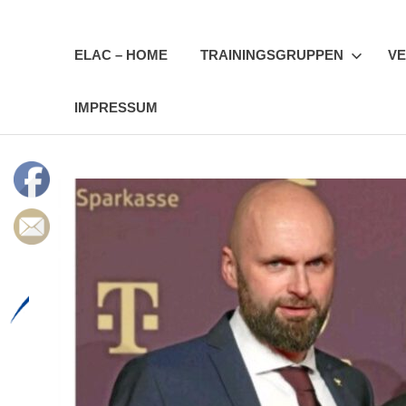
Zum
Erfurter
Inhalt
springen
ELAC – HOME
TRAININGSGRUPPEN
VE
LAC
IMPRESSUM
e.V.