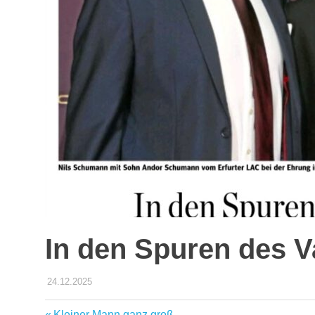
In den Spuren des V
24.12.2025
STEFFEN PANSE
AKTUELLES
Vorheriger
Kleiner Mann ganz groß