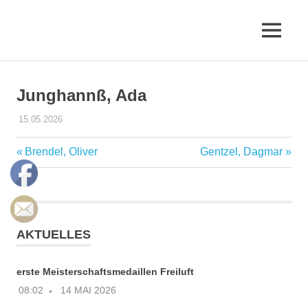
Zum
Inhalt
MENÜ
springen
Erfurter
LAC
Junghannß, Ada
e.V.
15.05.2026
ADMIN
TRAINER & ÜBUNGSLEITER DES ELAC
Vorheriger
Nächster
Brendel, Oliver
Gentzel, Dagmar
Beitragsnavigation
Beitrag:
Beitrag:
AKTUELLES
erste Meisterschaftsmedaillen Freiluft
08:02
14 MAI 2026