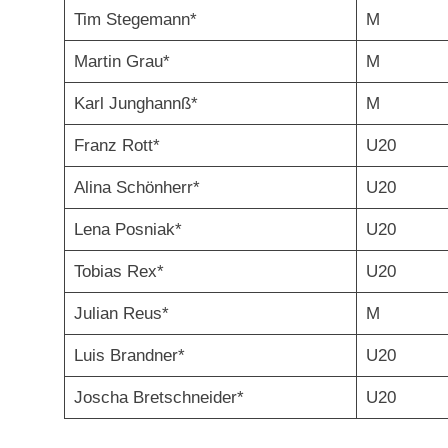
Tim Stegemann*
M
Martin Grau*
M
Karl Junghannß*
M
Franz Rott*
U20
Alina Schönherr*
U20
Lena Posniak*
U20
Tobias Rex*
U20
Julian Reus*
M
Luis Brandner*
U20
Joscha Bretschneider*
U20