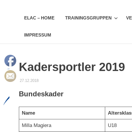
Zum
Erfurter
Inhalt
springen
ELAC – HOME
TRAININGSGRUPPEN
VE
LAC
IMPRESSUM
e.V.
Kadersportler 2019
27.12.2018
ADMIN
ATHLETEN MIT KADERSTATUS
Bundeskader
Name
Alterskla
Milla Magiera
U18