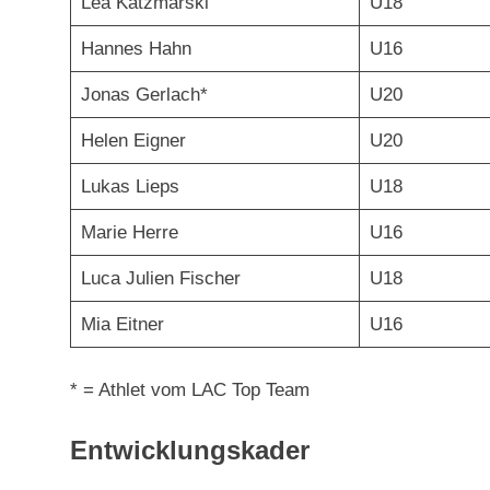
Lea Katzmarski
U18
Hannes Hahn
U16
Jonas Gerlach*
U20
Helen Eigner
U20
Lukas Lieps
U18
Marie Herre
U16
Luca Julien Fischer
U18
Mia Eitner
U16
* = Athlet vom LAC Top Team
Entwicklungskader