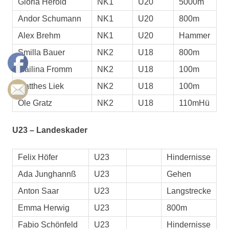
Gloria Herold
NK1
U20
5000m
Andor Schumann
NK1
U20
800m
Alex Brehm
NK1
U20
Hammer
Smilla Bauer
NK2
U18
800m
Mailina Fromm
NK2
U18
100m
Matthes Liek
NK2
U18
100m
Ole Gratz
NK2
U18
110mHü
U23 – Landeskader
Felix Höfer
U23
Hindernisse
Ada Junghannß
U23
Gehen
Anton Saar
U23
Langstrecke
Emma Herwig
U23
800m
Fabio Schönfeld
U23
Hindernisse