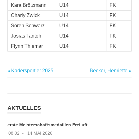
Kara Brötzmann
U14
FK
Charly Zwick
U14
FK
Sören Schwarz
U14
FK
Josias Tantoh
U14
FK
Flynn Thiemar
U14
FK
Vorheriger
Nächster
Kadersportler 2025
Becker, Henriette
Beitragsnavigation
Beitrag:
Beitrag:
AKTUELLES
erste Meisterschaftsmedaillen Freiluft
08:02
14 MAI 2026