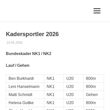
Zum
Inhalt
MENÜ
springen
Erfurter
LAC
Kadersportler 2026
e.V.
14.05.2026
STEFFEN PANSE
ATHLETEN MIT KADERSTATUS
Bundeskader NK1 / NK2
Lauf / Gehen
Ben Burkhardt
NK1
U20
800m
Leni Hanselmann
NK1
U20
800m
Matti Schmidt
NK1
U20
Gehen
Helena Guttke
NK1
U20
800m