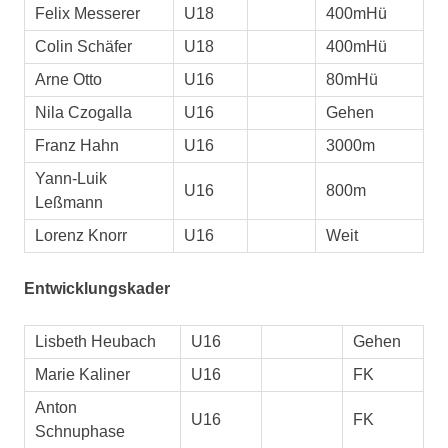
Felix Messerer
U18
400mHü
Colin Schäfer
U18
400mHü
Arne Otto
U16
80mHü
Nila Czogalla
U16
Gehen
Franz Hahn
U16
3000m
Yann-Luik
U16
800m
Leßmann
Lorenz Knorr
U16
Weit
Entwicklungskader
Lisbeth Heubach
U16
Gehen
Marie Kaliner
U16
FK
Anton
U16
FK
Schnuphase