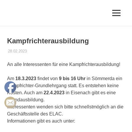
Zum
Inhalt
MENÜ
springen
Erfurter
LAC
Kampfrichterausbildung
e.V.
28.02.2023
STEFFEN PANSE
AKTUELLES
An alle Interessenten für eine Kampfrichterausbildung!
Am
18.3.2023
findet von
9 bis 16 Uhr
in Sömmerda ein
Kampfrichter-Grundlehrgang statt. Es entstehen keine
Kosten. Auch am
22.4.2023
in Eisenach gibt es eine
Grundausbildung.
Interessenten wenden sich bitte schnellstmöglich an die
Geschäftsstelle des ELAC.
Informationen gibt es auch unter: