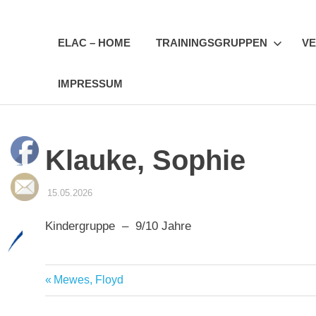
Zum
Erfurter
Inhalt
springen
ELAC – HOME
TRAININGSGRUPPEN
VE
LAC
IMPRESSUM
e.V.
Klauke, Sophie
15.05.2026
STEFFEN PANSE
TRAINER & ÜBUNGSLEITER DES ELAC
Kindergruppe – 9/10 Jahre
Trainer
Vorheriger
Mewes, Floyd
Beitragsnavigation
Beitrag: