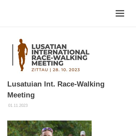
Zum
Inhalt
MENÜ
springen
Erfurter
LAC
e.V.
Lusatuian Int. Race-Walking
Meeting
01.11.2023
STEFFEN PANSE
AKTUELLES