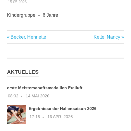
15.05.2026
STEFFEN PANSE
TRAINER & ÜBUNGSLEITER DES ELAC
Kindergruppe – 6 Jahre
Trainer
Vorheriger
Nächster
Becker, Henriette
Kette, Nancy
Beitragsnavigation
Beitrag:
Beitrag:
AKTUELLES
erste Meisterschaftsmedaillen Freiluft
08:02
14 MAI 2026
Ergebnisse der Hallensaison 2026
17:15
16 APR. 2026