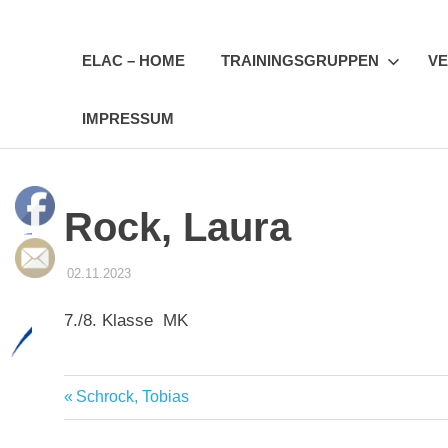
Zum
Erfurter
Inhalt
springen
ELAC – HOME
TRAININGSGRUPPEN
VE
LAC
IMPRESSUM
e.V.
Rock, Laura
02.11.2023
STEFFEN PANSE
TRAINER & ÜBUNGSLEITER DES ELAC
7./8. Klasse MK
Lehrertrainer
Vorheriger
Schrock, Tobias
Beitragsnavigation
Trainer
Beitrag: