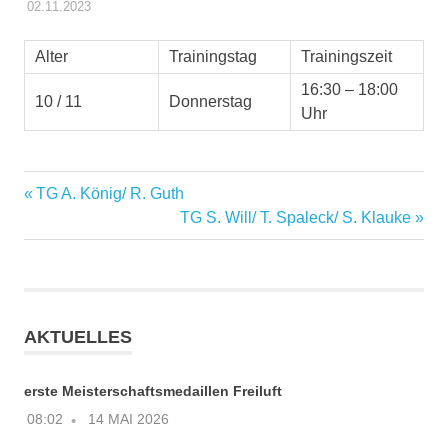
02.11.2023
STEFFEN PANSE
TRAININGSGRUPPEN
Alter
Trainingstag
Trainingszeit
16:30 – 18:00
10 / 11
Donnerstag
Uhr
Vorheriger
TG A. König/ R. Guth
Beitragsnavigation
Beitrag:
Nächster
TG S. Will/ T. Spaleck/ S. Klauke
Beitrag:
AKTUELLES
erste Meisterschaftsmedaillen Freiluft
08:02
14 MAI 2026