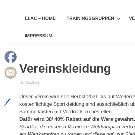
Zum
Erfurter
Inhalt
springen
ELAC – HOME
TRAININGSGRUPPEN
VE
LAC
IMPRESSUM
e.V.
Vereinskleidung
16.05.2021
STEFFEN PANSE
VEREINSKLEIDUNG
Unser Verein wird seit Herbst 2021 bis auf Weiter
kostenflichtige Sportkleidung sind ausschließlich ü
Sammelkasten mit Vordruck zu bestellen.
Dafür wird 30/ 40% Rabatt auf die Ware gewährt
Sportler, die unseren Verein zu Wettkämpfen vertret
am Wettkampftag zu tragen und diese ggf. zur Sieg