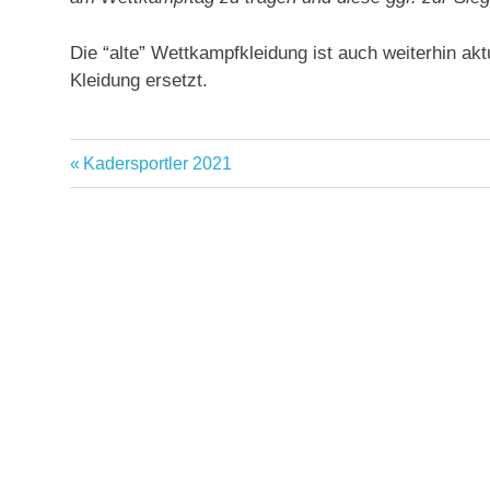
Die “alte” Wettkampfkleidung ist auch weiterhin akt
Kleidung ersetzt.
Vorheriger
Kadersportler 2021
Beitragsnavigation
Beitrag: