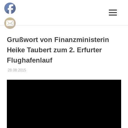
Zum
Inhalt
MENÜ
springen
Erfurter
LAC
Grußwort von Finanzministerin
e.V.
Heike Taubert zum 2. Erfurter
Flughafenlauf
28.08.2015
ELACEV
AKTUELLES