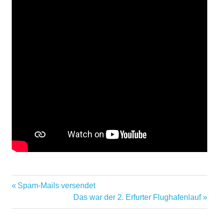
Vorheriger
Spam-Mails versendet
Beitragsnavigation
Beitrag:
Nächster
Das war der 2. Erfurter Flughafenlauf
Beitrag: