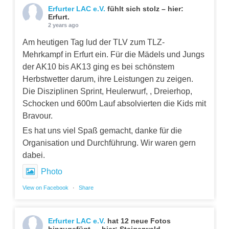
Erfurter LAC e.V.
fühlt sich stolz – hier:
Erfurt.
2 years ago
Am heutigen Tag lud der TLV zum TLZ-
Mehrkampf in Erfurt ein. Für die Mädels und Jungs
der AK10 bis AK13 ging es bei schönstem
Herbstwetter darum, ihre Leistungen zu zeigen.
Die Disziplinen Sprint, Heulerwurf, , Dreierhop,
Schocken und 600m Lauf absolvierten die Kids mit
Bravour.
Es hat uns viel Spaß gemacht, danke für die
Organisation und Durchführung. Wir waren gern
dabei.
Photo
View on Facebook
·
Share
Erfurter LAC e.V.
hat 12 neue Fotos
hinzugefügt — hier: Steigerwald.